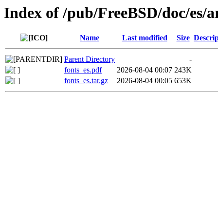
Index of /pub/FreeBSD/doc/es/ar
Name
Last modified
Size
Descrip
Parent Directory
-
fonts_es.pdf
2026-08-04 00:07
243K
fonts_es.tar.gz
2026-08-04 00:05
653K